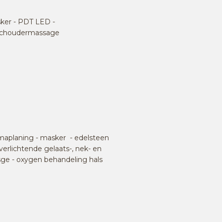
sker - PDT LED -
n schoudermassage
rmaplaning - masker - edelsteen
rlichtende gelaats-, nek- en
ge - oxygen behandeling hals