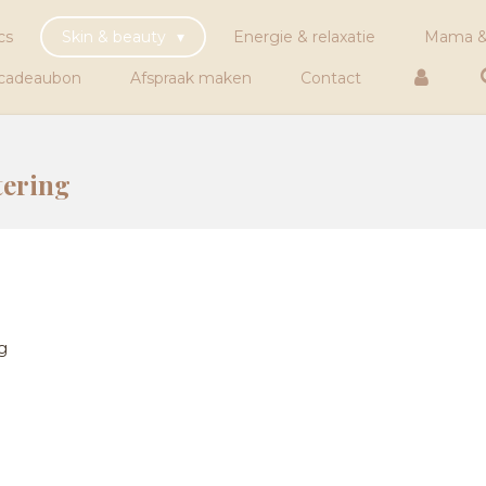
cs
Skin & beauty
Energie & relaxatie
Mama &
 cadeaubon
Afspraak maken
Contact
tering
g