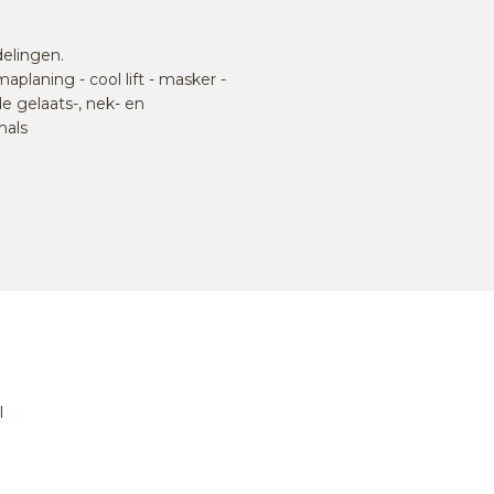
elingen.
aplaning - cool lift - masker -
e gelaats-, nek- en
hals
l