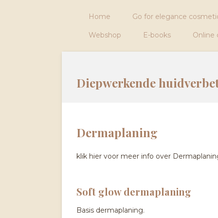
Ga
Home
Go for elegance cosmeti
direct
naar
Webshop
E-books
Online
de
hoofdinhoud
Diepwerkende huidverbe
Dermaplaning
klik hier voor meer info over Dermaplanin
Soft glow dermaplaning
Basis dermaplaning.