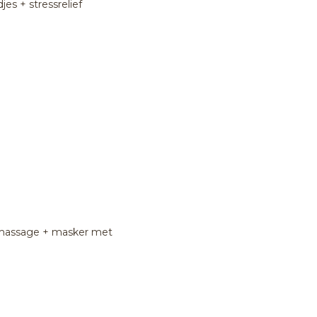
jes + stressrelief
eenmassage + masker met