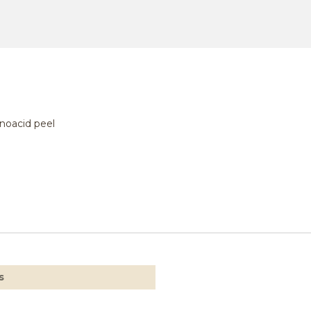
onoacid peel
s