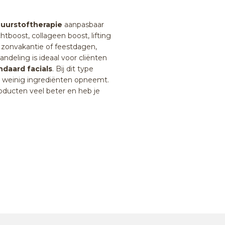
zuurstoftherapie
aanpasbaar
tboost, collageen boost, lifting
n zonvakantie of feestdagen,
ndeling is ideaal voor cliënten
ndaard facials
. Bij dit type
id weinig ingrediënten opneemt.
ducten veel beter en heb je