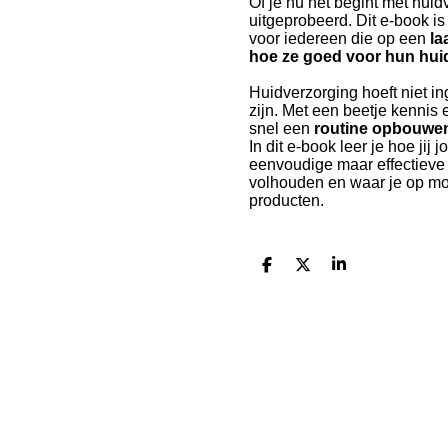
Of je nu net begint met huid
uitgeprobeerd. Dit e-book i
voor iedereen die op een
la
hoe ze goed voor hun hui
Huidverzorging hoeft niet in
zijn. Met een beetje kennis 
snel een
routine opbouwe
In dit e-book leer je hoe jij
eenvoudige maar effectieve ro
volhouden en waar je op moe
producten.
D
D
S
e
e
h
l
e
a
e
l
r
n
e