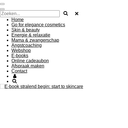
Ga
direct
naar
Home
de
Go for elegance cosmetics
hoofdinhoud
Skin & beauty
Energie & relaxatie
Mama & zwangerschap
Angstcoaching
Webshop
E-books
Online cadeaubon
Afspraak maken
Contact