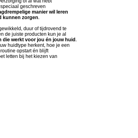
verzorging of al wat hebt
s speciaal geschreven
agdrempelige manier wil leren
d kunnen zorgen
.
gewikkeld, duur of tijdrovend te
en de juiste producten kun je al
n
die werkt voor jou én jouw huid
.
 jouw huidtype herkent, hoe je een
utine opstart én blijft
t letten bij het kiezen van