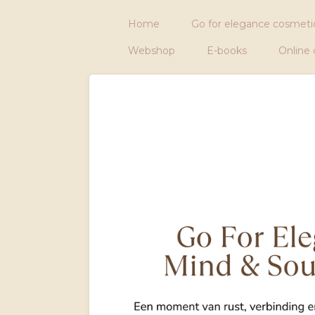
Ga
Home
Go for elegance cosmeti
direct
naar
Webshop
E-books
Online
de
hoofdinhoud