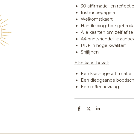
30 affirmatie- en reflecti
Instructiepagina
Welkomstkaart
Handleiding: hoe gebruik 
Alle kaarten om zelf af t
A4 printvriendelijk: aanb
PDF in hoge kwaliteit
Snijlijnen
Elke kaart bevat:
Een krachtige affirmatie
Een diepgaande boodsc
Een reflectievraag
D
D
S
e
e
h
l
e
a
e
l
r
n
e